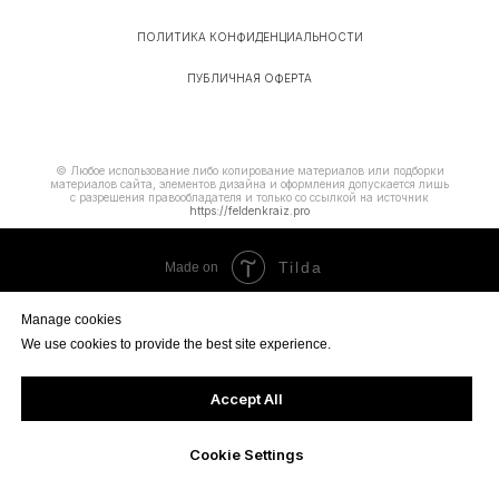
ПОЛИТИКА КОНФИДЕНЦИАЛЬНОСТИ
ПУБЛИЧНАЯ ОФЕРТА
© Любое использование либо копирование материалов или подборки
материалов сайта, элементов дизайна и оформления допускается лишь
с разрешения правообладателя и только со ссылкой на источник
https://feldenkraiz.pro
Tilda
Made on
Manage cookies
We use cookies to provide the best site experience.
Accept All
Cookie Settings