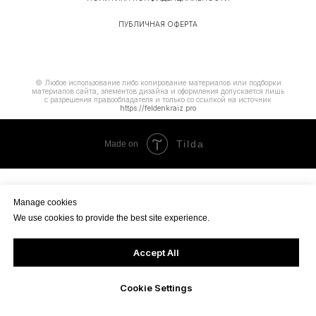
ПУБЛИЧНАЯ ОФЕРТА
© Любое использование либо копирование материалов или подборки
материалов сайта, элементов дизайна и оформления допускается лишь
с разрешения правообладателя и только со ссылкой на источник
https://feldenkraiz.pro
Tilda
Made on
Manage cookies
We use cookies to provide the best site experience.
Accept All
Cookie Settings