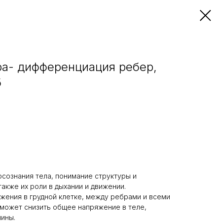
ра- дифференциация ребер,
б
осознания тела, понимание структуры и
акже их роли в дыхании и движении.
ения в грудной клетке, между ребрами и всеми
оможет снизить общее напряжение в теле,
пины.