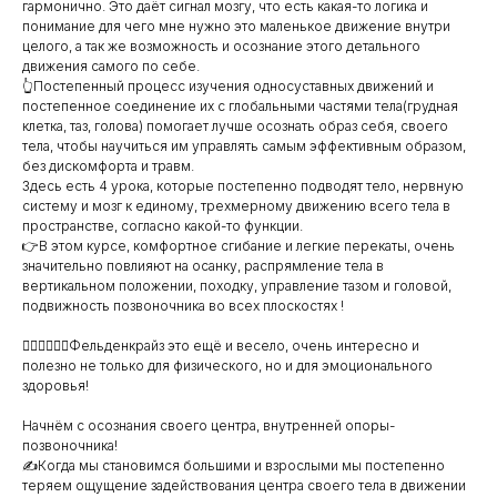
гармонично. Это даёт сигнал мозгу, что есть какая-то логика и
понимание для чего мне нужно это маленькое движение внутри
целого, а так же возможность и осознание этого детального
движения самого по себе.
👆Постепенный процесс изучения односуставных движений и
постепенное соединение их с глобальными частями тела(грудная
клетка, таз, голова) помогает лучше осознать образ себя, своего
тела, чтобы научиться им управлять самым эффективным образом,
без дискомфорта и травм.
Здесь есть 4 урока, которые постепенно подводят тело, нервную
систему и мозг к единому, трехмерному движению всего тела в
пространстве, согласно какой-то функции.
👉В этом курсе, комфортное сгибание и легкие перекаты, очень
значительно повлияют на осанку, распрямление тела в
вертикальном положении, походку, управление тазом и головой,
подвижность позвоночника во всех плоскостях !
👍🏻👍🏻👍🏻Фельденкрайз это ещё и весело, очень интересно и
полезно не только для физического, но и для эмоционального
здоровья!
Начнём с осознания своего центра, внутренней опоры-
позвоночника!
✍️Когда мы становимся большими и взрослыми мы постепенно
теряем ощущение задействования центра своего тела в движении