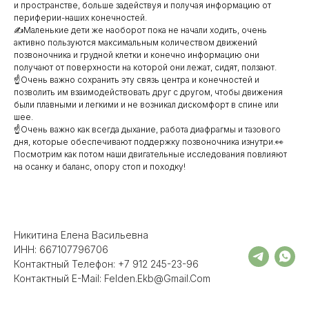
и пространстве, больше задействуя и получая информацию от
периферии-наших конечностей.
✍️Маленькие дети же наоборот пока не начали ходить, очень
активно пользуются максимальным количеством движений
позвоночника и грудной клетки и конечно информацию они
получают от поверхности на которой они лежат, сидят, ползают.
☝️Очень важно сохранить эту связь центра и конечностей и
позволить им взаимодействовать друг с другом, чтобы движения
были плавными и легкими и не возникал дискомфорт в спине или
шее.
☝️Очень важно как всегда дыхание, работа диафрагмы и тазового
дня, которые обеспечивают поддержку позвоночника изнутри.👀
Посмотрим как потом наши двигательные исследования повлияют
на осанку и баланс, опору стоп и походку!
Никитина Елена Васильевна
ИНН: 667107796706
Контактный Телефон: +7 912 245-23-96
Контактный E-Mail: Felden.ekb@gmail.com